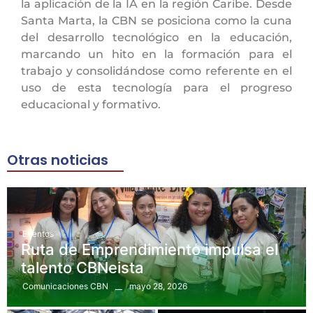
la aplicación de la IA en la región Caribe. Desde
Santa Marta, la CBN se posiciona como la cuna
del desarrollo tecnológico en la educación,
marcando un hito en la formación para el
trabajo y consolidándose como referente en el
uso de esta tecnología para el progreso
educacional y formativo.
Otras noticias
Eventos
Ruta de Emprendimiento impulsa el
talento CBNeista
mayo 28, 2026
Comunicaciones CBN
Uncategorized
Bienestar
,
Eventos
Hackatón e
Torneo de fútbol