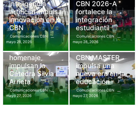
inteligencia
CBN 2026-A
artificial impulsan
fortalece la
innovación en la
integración
CBN
estudiantil
Comunicaciones CBN
Comunicaciones CBN
mayo 28, 2026
mayo 28, 2026
Eventos
,
Gastronomía
Conversatorio y
Comunicados
,
Eventos
homenaje
CBN MASTER
impulsan la
impulsa una
Cátedra Silvia
nueva era en la
Arrieta
educación
Comunicaciones CBN
Comunicaciones CBN
mayo 27, 2026
mayo 27, 2026