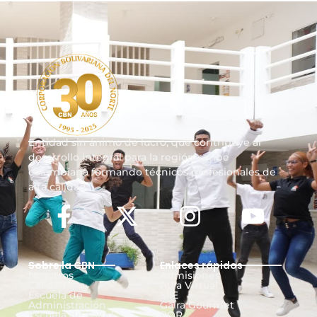
Entidad sin ánimo de lucro, que contribuye al
desarrollo integral para la región caribe
colombiana formando técnicos profesionales de
alta calidad.
Sobre la CBN
Enlaces rápidos
Nosotros
Admisiones
Calidad
Aula Virtual
Escuela de
SIIE
Administración
Gaira Gourmet
Escuela de Salud
PQR