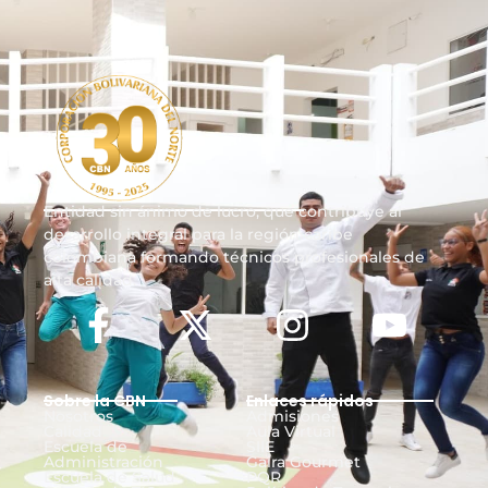
Entidad sin ánimo de lucro, que contribuye al
desarrollo integral para la región caribe
colombiana formando técnicos profesionales de
alta calidad.
Sobre la CBN
Enlaces rápidos
Nosotros
Admisiones
Calidad
Aula Virtual
Escuela de
SIIE
Administración
Gaira Gourmet
Escuela de Salud
PQR