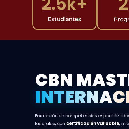
2
2.5
k+
Estudiantes
Prog
CBN MAST
INTERNAC
Formación en competencias especializadas 
laborales, con
certificación validable
, mi