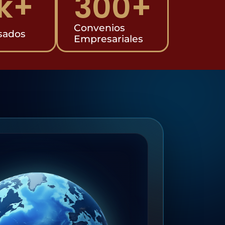
k+
300
+
Convenios
sados
Empresariales