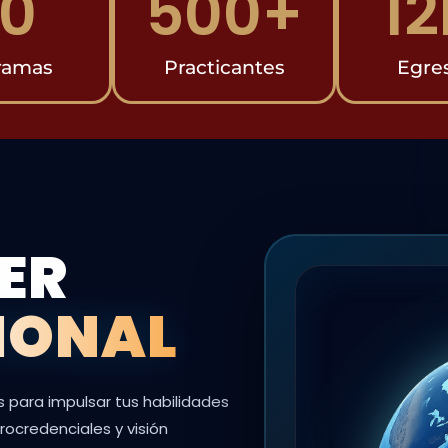
0
500
+
12
ramas
Practicantes
Egre
ER
IONAL
para impulsar tus habilidades
crocredenciales y visión