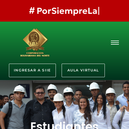
#
PorSiempreLaMejor
INGRESAR A SIIE
AULA VIRTUAL
Estudiantes