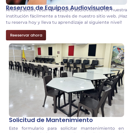
Reservas de Equipos Audiovisuales
Ahora puedes reservar equipos audiovisuales de nuestra
institución fácilmente a través de nuestro sitio web. ¡Haz
tu reserva hoy y lleva tu aprendizaje al siguiente nivel!
Reeservar ahora
Solicitud de Mantenimiento
Este formulario para solicitar mantenimiento en