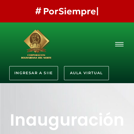
#
PorSiempreLaMejor
INGRESAR A SIIE
AULA VIRTUAL
Inauguración