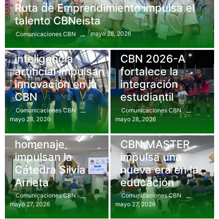
Ruta de Emprendimiento impulsa el
talento CBNeista
mayo 28, 2026
Comunicaciones CBN
Uncategorized
Bienestar
,
Eventos
Hackatón e
Torneo de fútbol
inteligencia
CBN 2026-A
artificial impulsan
fortalece la
innovación en la
integración
CBN
estudiantil
Comunicaciones CBN
Comunicaciones CBN
mayo 28, 2026
mayo 28, 2026
Eventos
,
Gastronomía
Conversatorio y
Comunicados
,
Eventos
homenaje
CBN MASTER
impulsan la
impulsa una
Cátedra Silvia
nueva era en la
Arrieta
educación
Comunicaciones CBN
Comunicaciones CBN
mayo 27, 2026
mayo 27, 2026