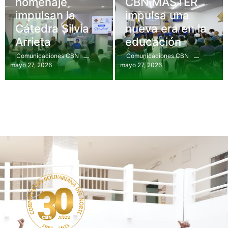
homenaje
CBN MASTER
impulsan la
impulsa una
Cátedra Silvia
nueva era en la
Arrieta
educación
Comunicaciones CBN
Comunicaciones CBN
mayo 27, 2026
mayo 27, 2026