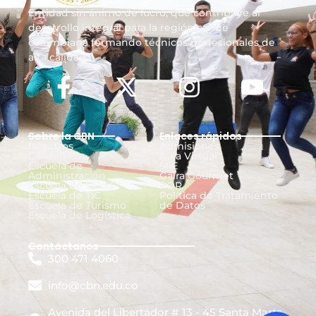
Entidad sin ánimo de lucro, que contribuye al
desarrollo integral para la región caribe
colombiana formando técnicos profesionales de
alta calidad.
Sobre la CBN
Enlaces rápidos
Nosotros
Admisiones
Calidad
Aula Virtual
Escuela de
SIIE
Administración
Gaira Gourmet
Escuela de Salud
PQR
Escuela de TIC
Política de Tratamiento
Escuela de Turismo
de Datos
Escuela de Logística
Contáctanos
300 471 4060
info@cbn.edu.co
Avenida del Libertador # 13 - 45 Santa Marta