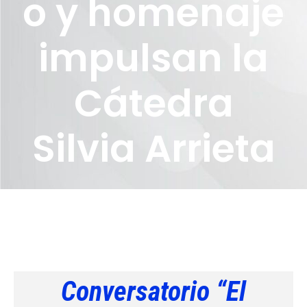
o y homenaje
impulsan la
Cátedra
Silvia Arrieta
Conversatorio “El