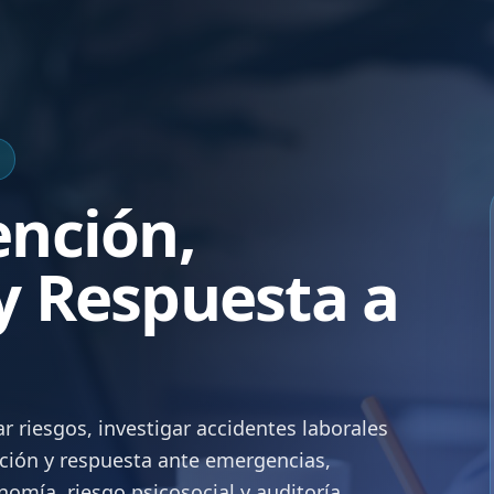
ención,
y Respuesta a
r riesgos, investigar accidentes laborales
ción y respuesta ante emergencias,
nomía, riesgo psicosocial y auditoría