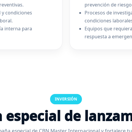
reventivas.
prevención de riesgo
l y condiciones
Procesos de investig
boral.
condiciones laborale
a interna para
Equipos que requiera
respuesta a emergenc
INVERSIÓN
a especial de lanza
aña especial de CBN Master Internacional y fortalece t