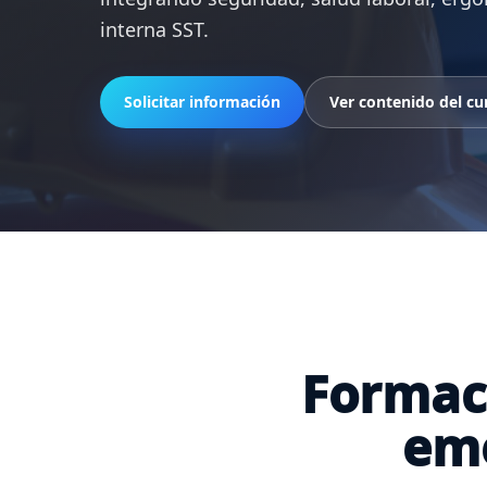
interna SST.
Solicitar información
Ver contenido del cu
Formaci
eme