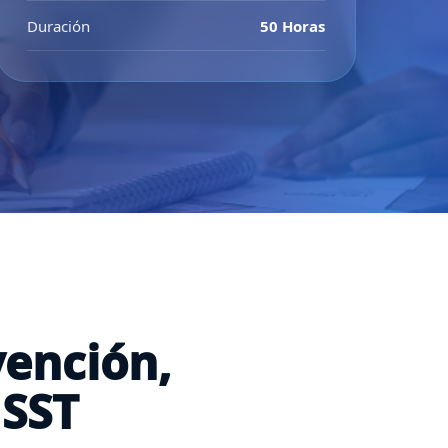
Duración
50 Horas
vención,
 SST