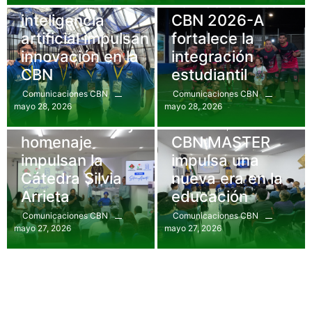
Hackatón e
Torneo de fútbol
inteligencia
CBN 2026-A
artificial impulsan
fortalece la
innovación en la
integración
CBN
estudiantil
Comunicaciones CBN
Comunicaciones CBN
mayo 28, 2026
mayo 28, 2026
Eventos
,
Gastronomía
Conversatorio y
Comunicados
,
Eventos
homenaje
CBN MASTER
impulsan la
impulsa una
Cátedra Silvia
nueva era en la
Arrieta
educación
Comunicaciones CBN
Comunicaciones CBN
mayo 27, 2026
mayo 27, 2026