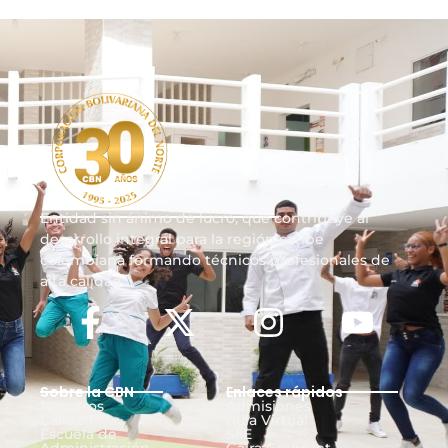
Entidad sin ánimo de lucro, que contribuye al
desarrollo integral para la región caribe
colombiana formando técnicos profesionales de
alta calidad.
Sobre la CBN
Enlaces rápidos
Nosotros
Admisiones
Calidad
Aula Virtual
Escuela de
SIIE