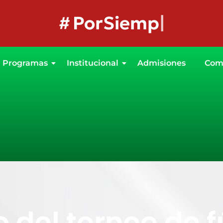
#
PorSiempreLaMejor
Programas
Institucional
Admisiones
Com
o del torneo de 