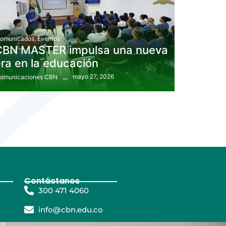
omunicados
,
Eventos
CBN MASTER impulsa una nueva
ra en la educación
mayo 27, 2026
omunicaciones CBN
Contáctanos
300 471 4060
info@cbn.edu.co
de