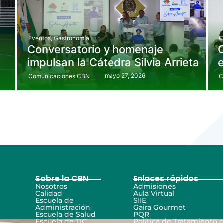
Eventos
,
Gastronomía
C
Conversatorio y homenaje
impulsan la Cátedra Silvia Arrieta
e
mayo 27, 2026
Comunicaciones CBN
C
Sobre la CBN
Enlaces rápidos
Nosotros
Admisiones
Calidad
Aula Virtual
Escuela de
SIIE
Administración
Gaira Gourmet
Escuela de Salud
PQR
Escuela de TIC
Política de Tratamiento 