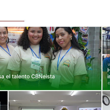
U
H
a el talento CBNeista
i
C