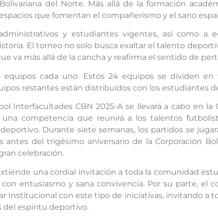
 Bolivariana del Norte. Más allá de la formación acadé
espacios que fomentan el compañerismo y el sano espa
dministrativos y estudiantes vigentes, así como a 
istoria. El torneo no solo busca exaltar el talento deporti
e va más allá de la cancha y reafirma el sentido de pert
 equipos cada uno. Estos 24 equipos se dividen en
ipos restantes están distribuidos con los estudiantes d
ol Interfacultades CBN 2025-A se llevará a cabo en la C
io una competencia que reunirá a los talentos futbol
 deportivo. Durante siete semanas, los partidos se juga
s antes del trigésimo aniversario de la Corporación Bol
gran celebración.
, extiende una cordial invitación a toda la comunidad est
 con entusiasmo y sana convivencia. Por su parte, el
nstitucional con este tipo de iniciativas, invitando a to
el espíritu deportivo.