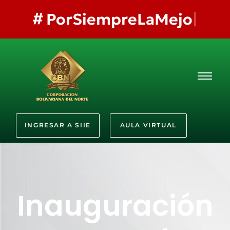
#
PorSiempreLaMejor
INGRESAR A SIIE
AULA VIRTUAL
Inauguración