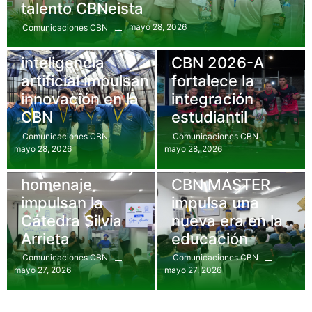
talento CBNeista
mayo 28, 2026
Comunicaciones CBN
Uncategorized
Bienestar
,
Eventos
Hackatón e
Torneo de fútbol
inteligencia
CBN 2026-A
artificial impulsan
fortalece la
innovación en la
integración
CBN
estudiantil
Comunicaciones CBN
Comunicaciones CBN
mayo 28, 2026
mayo 28, 2026
Eventos
,
Gastronomía
Conversatorio y
Comunicados
,
Eventos
homenaje
CBN MASTER
impulsan la
impulsa una
Cátedra Silvia
nueva era en la
Arrieta
educación
Comunicaciones CBN
Comunicaciones CBN
mayo 27, 2026
mayo 27, 2026