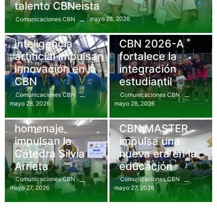
talento CBNeista
mayo 28, 2026
Comunicaciones CBN
Uncategorized
Bienestar
,
Eventos
Hackatón e
Torneo de fútbol
inteligencia
CBN 2026-A
artificial impulsan
fortalece la
innovación en la
integración
CBN
estudiantil
Comunicaciones CBN
Comunicaciones CBN
mayo 28, 2026
mayo 28, 2026
Eventos
,
Gastronomía
Conversatorio y
Comunicados
,
Eventos
homenaje
CBN MASTER
impulsan la
impulsa una
Cátedra Silvia
nueva era en la
Arrieta
educación
Comunicaciones CBN
Comunicaciones CBN
mayo 27, 2026
mayo 27, 2026