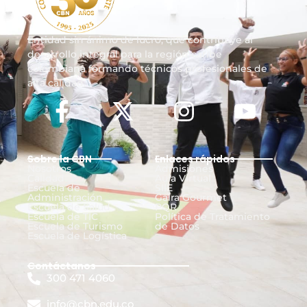
Entidad sin ánimo de lucro, que contribuye al
desarrollo integral para la región caribe
colombiana formando técnicos profesionales de
alta calidad.
Sobre la CBN
Enlaces rápidos
Nosotros
Admisiones
Calidad
Aula Virtual
Escuela de
SIIE
Administración
Gaira Gourmet
Escuela de Salud
PQR
Escuela de TIC
Política de Tratamiento
Escuela de Turismo
de Datos
Escuela de Logística
Contáctanos
300 471 4060
info@cbn.edu.co