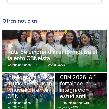
Otras noticias
Eventos
Ruta de Emprendimiento impulsa el
talento CBNeista
mayo 28, 2026
Comunicaciones CBN
Uncategorized
Bienestar
,
Eventos
Hackatón e
Torneo de fútbol
inteligencia
CBN 2026-A
artificial impulsan
fortalece la
innovación en la
integración
CBN
estudiantil
Comunicaciones CBN
Comunicaciones CBN
mayo 28, 2026
mayo 28, 2026
Eventos
,
Gastronomía