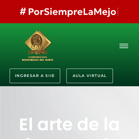
#
PorSiempreLaMejor
INGRESAR A SIIE
AULA VIRTUAL
El arte de la