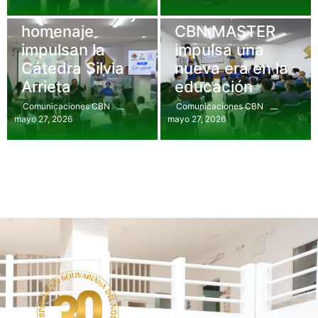
Conversatorio y
Comunicados
,
Eventos
homenaje
CBN MASTER
impulsan la
impulsa una
Cátedra Silvia
nueva era en la
Arrieta
educación
Comunicaciones CBN
Comunicaciones CBN
mayo 27, 2026
mayo 27, 2026