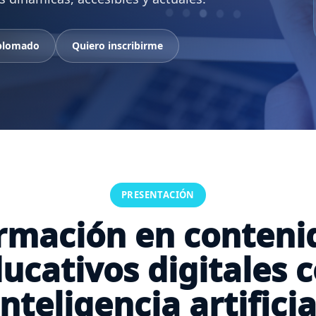
iplomado
Quiero inscribirme
PRESENTACIÓN
rmación en conteni
ucativos digitales 
inteligencia artificia