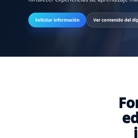
Solicitar información
Ver contenido del d
Fo
ed