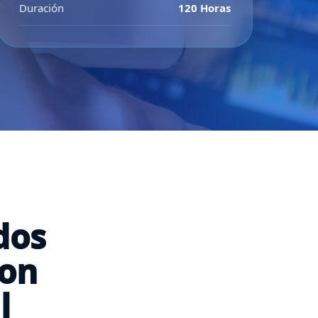
Duración
120 Horas
dos
con
l