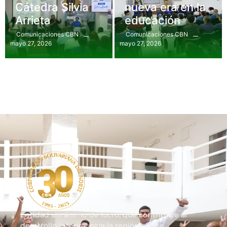
Cátedra Silvia
nueva era en la
Arrieta
educación
Comunicaciones CBN
Comunicaciones CBN
mayo 27, 2026
mayo 27, 2026
Entidad sin ánimo de lucro, que contribuye al
desarrollo integral para la región caribe