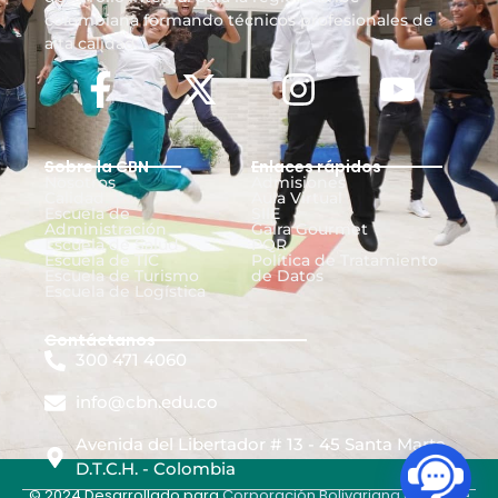
colombiana formando técnicos profesionales de
alta calidad.
Sobre la CBN
Enlaces rápidos
Nosotros
Admisiones
Calidad
Aula Virtual
Escuela de
SIIE
Administración
Gaira Gourmet
Escuela de Salud
PQR
Escuela de TIC
Política de Tratamiento
Escuela de Turismo
de Datos
Escuela de Logística
Contáctanos
300 471 4060
info@cbn.edu.co
Avenida del Libertador # 13 - 45 Santa Marta
D.T.C.H. - Colombia
© 2024 Desarrollado para
Corporación Bolivariana del Norte