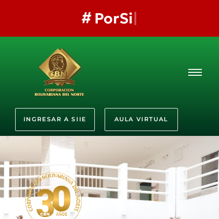
#
PorSiem
INGRESAR A SIIE
AULA VIRTUAL