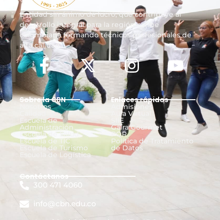
Entidad sin ánimo de lucro, que contribuye al
desarrollo integral para la región caribe
colombiana formando técnicos profesionales de
alta calidad.
Sobre la CBN
Enlaces rápidos
Nosotros
Admisiones
Calidad
Aula Virtual
Escuela de
SIIE
Administración
Gaira Gourmet
Escuela de Salud
PQR
Escuela de TIC
Política de Tratamiento
Escuela de Turismo
de Datos
Escuela de Logística
Contáctanos
300 471 4060
info@cbn.edu.co