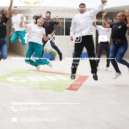
Entidad sin ánimo de lucro, que contribuye al
desarrollo integral para la región caribe
colombiana formando técnicos profesionales de
alta calidad.
Sobre la CBN
Enlaces rápidos
Nosotros
Admisiones
Calidad
Aula Virtual
Escuela de
SIIE
Administración
Gaira Gourmet
Escuela de Salud
PQR
Escuela de TIC
Política de Tratamiento
Escuela de Turismo
de Datos
Escuela de Logística
Contáctanos
300 471 4060
info@cbn.edu.co