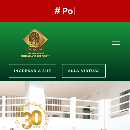
#
PorSi
INGRESAR A SIIE
AULA VIRTUAL